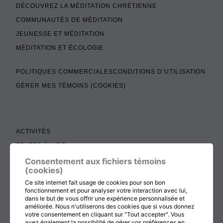
DÉCOUVREZ LA MÉDITATION CHRÉTIENNE
COMMUNAUTÉS DE MÉDITATION
JEUNESSE ET MÉDITATION
MÉDITATION ET ÉCOLOGIE
POLITIQUES COMMERCIALES
CONDITIONS D’UTILISATION
GÉRER MES TÉMOINS (COOKIES)
ACTIVITÉS
TEXTES À LIRE
ADMINISTRATION
Consentement aux fichiers témoins
(cookies)
BOUTIQUE
Ce site internet fait usage de cookies pour son bon
COTISATION, RENOUVELLEMENT ET ÉCHOS
fonctionnement et pour analyser votre interaction avec lui,
dans le but de vous offrir une expérience personnalisée et
DON
améliorée. Nous n'utiliserons des cookies que si vous donnez
votre consentement en cliquant sur "Tout accepter". Vous
CONTACTEZ-NOUS
avez également la possibilité de gérer vos préférences en