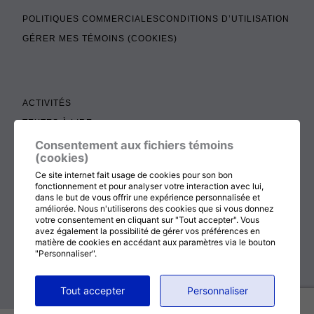
POLITIQUES COMMERCIALES
CONDITIONS D’UTILISATION
GÉRER MES TÉMOINS (COOKIES)
ACTIVITÉS
TEXTES À LIRE
ADMINISTRATION
Consentement aux fichiers témoins
(cookies)
BOUTIQUE
Ce site internet fait usage de cookies pour son bon
COTISATION, RENOUVELLEMENT ET ÉCHOS
fonctionnement et pour analyser votre interaction avec lui,
dans le but de vous offrir une expérience personnalisée et
DON
améliorée. Nous n'utiliserons des cookies que si vous donnez
votre consentement en cliquant sur "Tout accepter". Vous
CONTACTEZ-NOUS
avez également la possibilité de gérer vos préférences en
matière de cookies en accédant aux paramètres via le bouton
"Personnaliser".
RETOUR AU HAUT DE LA PAGE
Tout accepter
Personnaliser