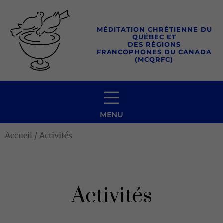
Aller
au
MÉDITATION CHRÉTIENNE DU
contenu
QUÉBEC ET
DES RÉGIONS
FRANCOPHONES DU CANADA
(MCQRFC)
MENU
Accueil
/ Activités
Activités
dimanche
lundi
mardi
mercredi
jeudi
vendredi
samedi