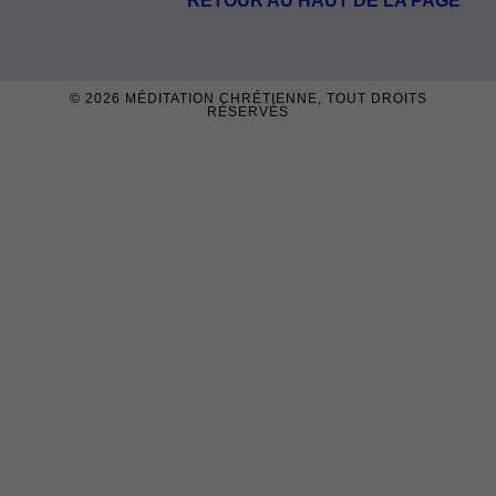
RETOUR AU HAUT DE LA PAGE
© 2026
MÉDITATION CHRÉTIENNE
, TOUT DROITS
RÉSERVÉS