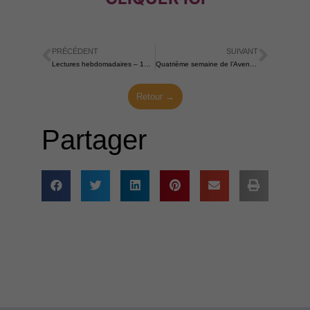
PRÉCÉDENT
SUIVANT
Précédent
Suiva
Lectures hebdomadaires – 15 décembre 2024
Quatrième semaine de l’Avent 2024
Retour →
Partager