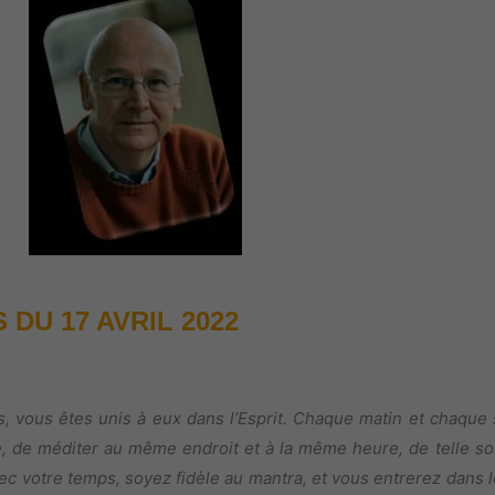
DU 17 AVRIL 2022
 vous êtes unis à eux dans l’Esprit. Chaque matin et chaque 
ble, de méditer au même endroit et à la même heure, de telle s
c votre temps, soyez fidèle au mantra, et vous entrerez dans l