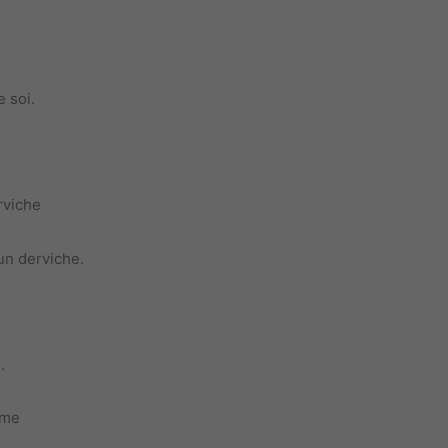
 soi.
rviche
un derviche.
.
ème