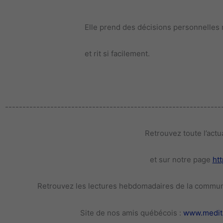
Elle prend des décisions personnelles 
et rit si facilement.
--------------------------------------------------------------
Retrouvez toute l’actu
et sur notre page
ht
Retrouvez les lectures hebdomadaires de la commun
Site de nos amis québécois :
www.medita