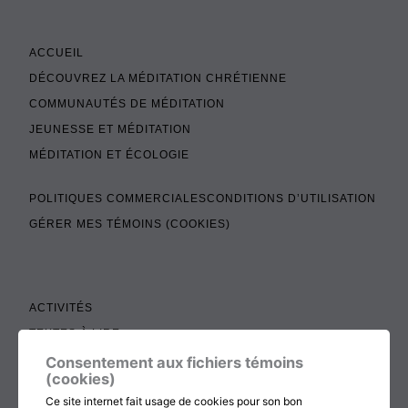
ACCUEIL
DÉCOUVREZ LA MÉDITATION CHRÉTIENNE
COMMUNAUTÉS DE MÉDITATION
JEUNESSE ET MÉDITATION
MÉDITATION ET ÉCOLOGIE
POLITIQUES COMMERCIALES
CONDITIONS D’UTILISATION
GÉRER MES TÉMOINS (COOKIES)
ACTIVITÉS
TEXTES À LIRE
ADMINISTRATION
Consentement aux fichiers témoins
(cookies)
BOUTIQUE
Ce site internet fait usage de cookies pour son bon