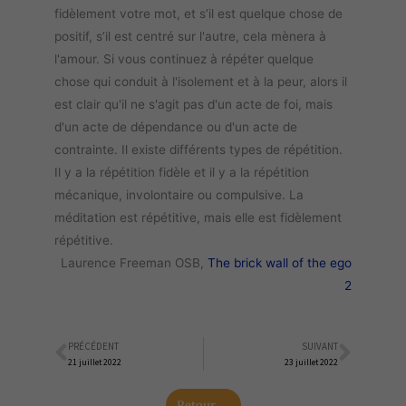
fidèlement votre mot, et s’il est quelque chose de
positif, s’il est centré sur l'autre, cela mènera à
l'amour. Si vous continuez à répéter quelque
chose qui conduit à l'isolement et à la peur, alors il
est clair qu'il ne s'agit pas d'un acte de foi, mais
d'un acte de dépendance ou d'un acte de
contrainte. Il existe différents types de répétition.
Il y a la répétition fidèle et il y a la répétition
mécanique, involontaire ou compulsive. La
méditation est répétitive, mais elle est fidèlement
répétitive.
Laurence Freeman OSB,
The brick wall of the ego
2
PRÉCÉDENT
SUIVANT
Précédent
Suiva
21 juillet 2022
23 juillet 2022
Retour →