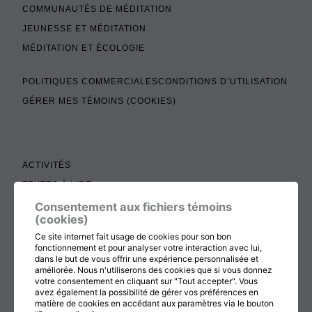
COMMUNAUTÉS DE MÉDITATION
JEUNESSE ET MÉDITATION
MÉDITATION ET ÉCOLOGIE
POLITIQUES COMMERCIALES
CONDITIONS D’UTILISATION
GÉRER MES TÉMOINS (COOKIES)
ACTIVITÉS
TEXTES À LIRE
ADMINISTRATION
Consentement aux fichiers témoins
(cookies)
BOUTIQUE
Ce site internet fait usage de cookies pour son bon
COTISATION, RENOUVELLEMENT ET ÉCHOS
fonctionnement et pour analyser votre interaction avec lui,
dans le but de vous offrir une expérience personnalisée et
DON
améliorée. Nous n'utiliserons des cookies que si vous donnez
votre consentement en cliquant sur "Tout accepter". Vous
CONTACTEZ-NOUS
avez également la possibilité de gérer vos préférences en
matière de cookies en accédant aux paramètres via le bouton