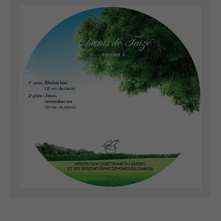
minutes
de
silence