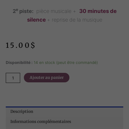
e
30 minutes de
2
piste:
pièce musicale +
silence
+ reprise de la musique
15.00
$
quantité
Disponibilité :
14 en stock (peut être commandé)
de
Musique
Ajouter au panier
pour
la
méditation
(CD)
Description
25
et
Informations complémentaires
30