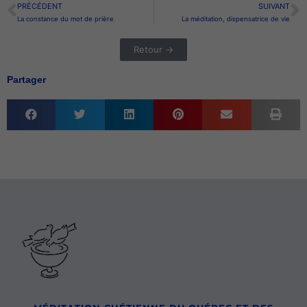
PRÉCÉDENT
SUIVANT
Précédent
S
La constance du mot de prière
La méditation, dispensatrice de vie
Retour →
Partager