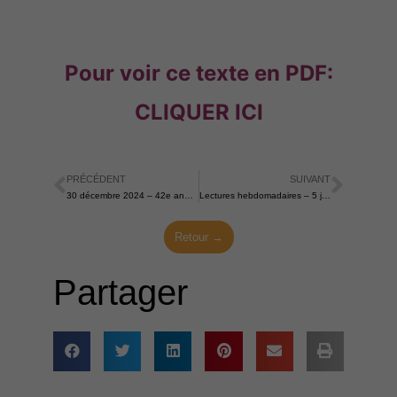
Pour voir ce texte en PDF:
CLIQUER ICI
PRÉCÉDENT
SUIVANT
Précédent
Suiva
30 décembre 2024 – 42e anniversaire du décès de John Main
Lectures hebdomadaires – 5 janvier 2025
Retour →
Partager