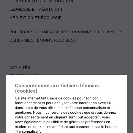
COMMUNAUTÉS DE MÉDITATION
JEUNESSE ET MÉDITATION
MÉDITATION ET ÉCOLOGIE
POLITIQUES COMMERCIALES
CONDITIONS D’UTILISATION
GÉRER MES TÉMOINS (COOKIES)
ACTIVITÉS
TEXTES À LIRE
ADMINISTRATION
Consentement aux fichiers témoins
(cookies)
BOUTIQUE
Ce site internet fait usage de cookies pour son bon
COTISATION, RENOUVELLEMENT ET ÉCHOS
fonctionnement et pour analyser votre interaction avec lui,
dans le but de vous offrir une expérience personnalisée et
DON
améliorée. Nous n'utiliserons des cookies que si vous donnez
votre consentement en cliquant sur "Tout accepter". Vous
CONTACTEZ-NOUS
avez également la possibilité de gérer vos préférences en
matière de cookies en accédant aux paramètres via le bouton
"Personnaliser".