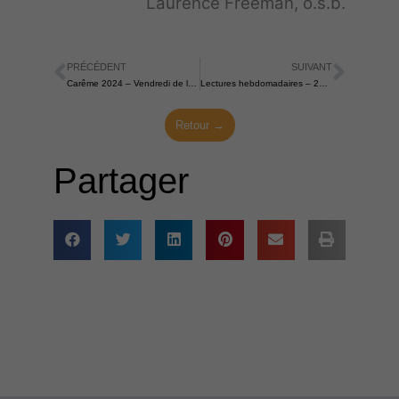
Laurence Freeman, o.s.b.
PRÉCÉDENT
SUIVANT
Précédent
Suiva
Carême 2024 – Vendredi de la cinquième semaine de Carême – 22 mars 2024
Lectures hebdomadaires – 24 mars 2024
Retour →
Partager