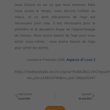
nous faisons ou sur ce que nous sommes. Mais
nous avons le temps, nous devons l'utiliser au
mieux, et ce petit mécanisme de l'ego est
nécessaire pour cela. Il est nécessaire pour la
première et la deuxième étape de l'apprentissage
de l'amour. Nous avons besoin de l'ego pour nous
aimer nous-même ; nous avons besoin de l'ego
pour aimer les autres.
Laurence Freeman OSB,
Aspects of Love 2
https://meditatiotalks.wccm.org/cd/11hdMJ5kCLeVCmpspA
mc_cid=a2481c6785&mc_eid=7d8aeb5347
PRÉCÉDENT
SUIVANT
Précédent
Suiva
8 août 2023
10 août 2023