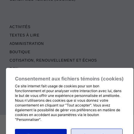
ACTIVITÉS
TEXTES À LIRE
ADMINISTRATION
BOUTIQUE
COTISATION, RENOUVELLEMENT ET ÉCHOS
DON
CONTACTEZ-NOUS
Consentement aux fichiers témoins (cookies)
Ce site internet fait usage de cookies pour son bon
fonctionnement et pour analyser votre interaction avec lui, dans
RETOUR AU HAUT DE LA PAGE
le but de vous offrir une expérience personnalisée et améliorée.
Nous n'utiliserons des cookies que si vous donnez votre
consentement en cliquant sur "Tout accepter". Vous avez
également la possibilité de gérer vos préférences en matière de
cookies en accédant aux paramètres via le bouton
© 2026
MÉDITATION CHRÉTIENNE
, TOUT DROITS RÉSERVÉS
"Personnaliser".