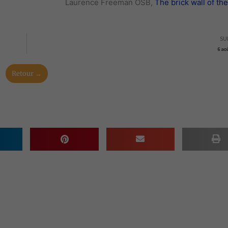
Laurence Freeman OSB,
The brick wall of th
SU
6 ao
Retour →