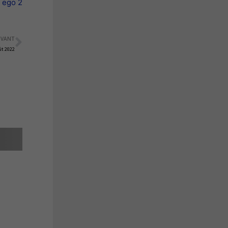
e ego 2
IVANT
Suivant
ût 2022