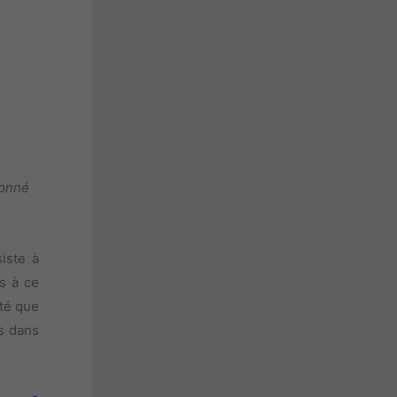
donné
iste à
s à ce
ité que
és dans