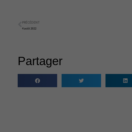
PRÉCÉDENT
Précédent
4 août 2022
Partager