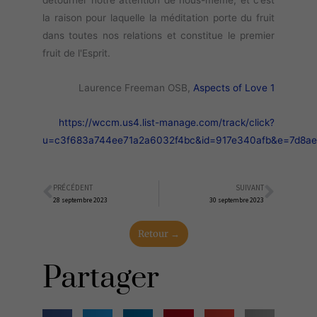
détourner notre attention de nous-même, et c’est
la raison pour laquelle la méditation porte du fruit
dans toutes nos relations et constitue le premier
fruit de l'Esprit.
Laurence Freeman OSB,
Aspects of Love 1
https://wccm.us4.list-manage.com/track/click?
u=c3f683a744ee71a2a6032f4bc&id=917e340afb&e=7d8a
PRÉCÉDENT
SUIVANT
Précédent
Suiva
28 septembre 2023
30 septembre 2023
Retour →
Partager