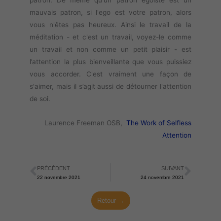
patron. De même qu'un patron égoïste est un
mauvais patron, si l'ego est votre patron, alors
vous n'êtes pas heureux. Ainsi le travail de la
méditation - et c'est un travail, voyez-le comme
un travail et non comme un petit plaisir - est
l’attention la plus bienveillante que vous puissiez
vous accorder. C'est vraiment une façon de
s'aimer, mais il s’agit aussi de détourner l'attention
de soi.
Laurence Freeman OSB,
The Work of Selfless
Attention
PRÉCÉDENT
SUIVANT
Précédent
Suiva
22 novembre 2021
24 novembre 2021
Retour →