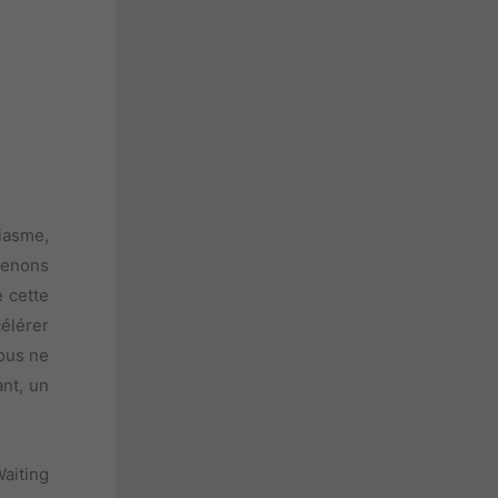
iasme,
tenons
e cette
célérer
ous ne
ant, un
aiting