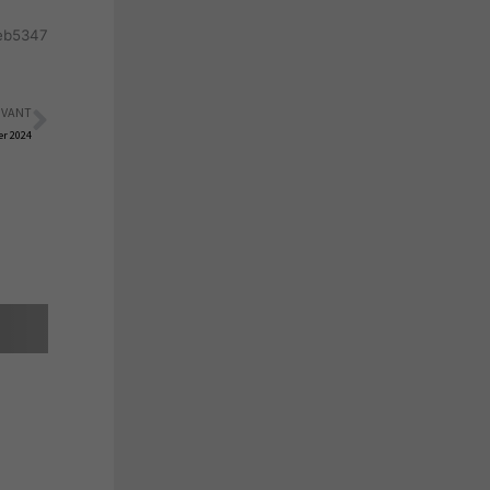
aeb5347
IVANT
Suivant
er 2024