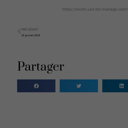
https://wccm.us4.list-manage.co
PRÉCÉDENT
Précédent
19 janvier 2024
Partager