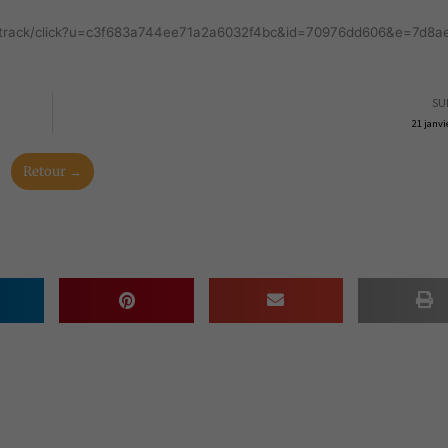
m/track/click?u=c3f683a744ee71a2a6032f4bc&id=70976dd606&e=7d8
SU
21 janvi
Retour →