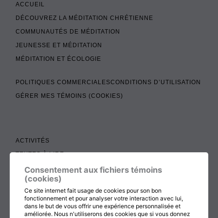
ACCUEIL
DÉCOUVREZ LA MÉDITATION CHRÉTIENNE
COMMUNAUTÉS DE MÉDITATION
JEUNESSE ET MÉDITATION
MÉDITATION ET ÉCOLOGIE
POLITIQUES COMMERCIALES
CONDITIONS D’UTILISATION
GÉRER MES TÉMOINS (COOKIES)
ACTIVITÉS
TEXTES À LIRE
ADMINISTRATION
Consentement aux fichiers témoins
(cookies)
BOUTIQUE
Ce site internet fait usage de cookies pour son bon
COTISATION, RENOUVELLEMENT ET ÉCHOS
fonctionnement et pour analyser votre interaction avec lui,
dans le but de vous offrir une expérience personnalisée et
DON
améliorée. Nous n'utiliserons des cookies que si vous donnez