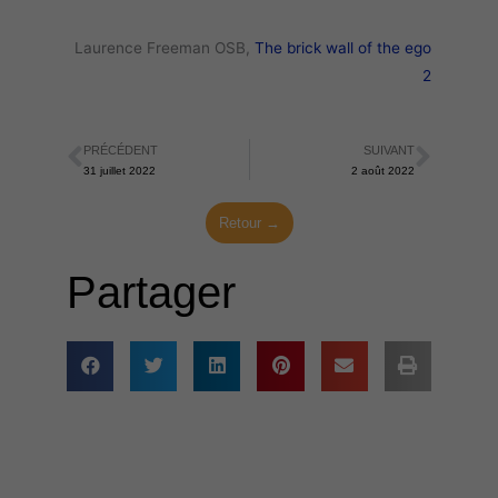
Laurence Freeman OSB,
The brick wall of the ego
2
PRÉCÉDENT
SUIVANT
Précédent
Suiva
31 juillet 2022
2 août 2022
Retour →
Partager