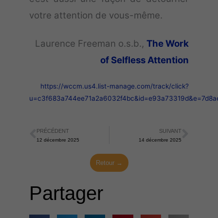
votre attention de vous-même.
Laurence Freeman o.s.b.,
The Work
of Selfless Attention
https://wccm.us4.list-manage.com/track/click?
u=c3f683a744ee71a2a6032f4bc&id=e93a73319d&e=7d8a
PRÉCÉDENT
SUIVANT
Précédent
Suiva
12 décembre 2025
14 décembre 2025
Retour →
Partager