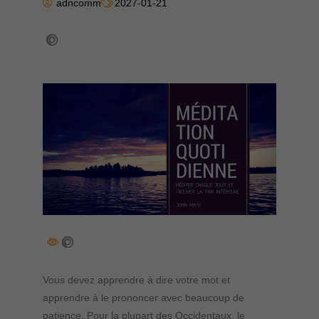
adncomm
2027-01-21
Vous devez apprendre à dire votre mot et
apprendre à le prononcer avec beaucoup de
patience. Pour la plupart des Occidentaux, le