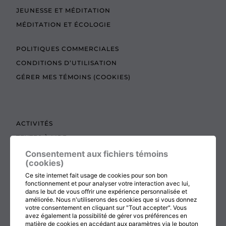
JEUNESSE ET MÉDITATION
MÉDITATION ET ÉCOLOGIE
POLITIQUES COMMERCIALES
CONDITIONS D’UTILISATION
GÉRER MES TÉMOINS (COOKIES)
ACTIVITÉS
TEXTES À LIRE
ADMINISTRATION
Consentement aux fichiers témoins
(cookies)
BOUTIQUE
Ce site internet fait usage de cookies pour son bon
COTISATION, RENOUVELLEMENT ET ÉCHOS
fonctionnement et pour analyser votre interaction avec lui,
dans le but de vous offrir une expérience personnalisée et
DON
améliorée. Nous n'utiliserons des cookies que si vous donnez
votre consentement en cliquant sur "Tout accepter". Vous
CONTACTEZ-NOUS
avez également la possibilité de gérer vos préférences en
matière de cookies en accédant aux paramètres via le bouton