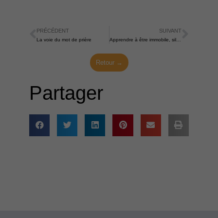
PRÉCÉDENT
SUIVANT
Précédent
Suiva
La voie du mot de prière
Apprendre à être immobile, silencieux et humilité
Retour →
Partager