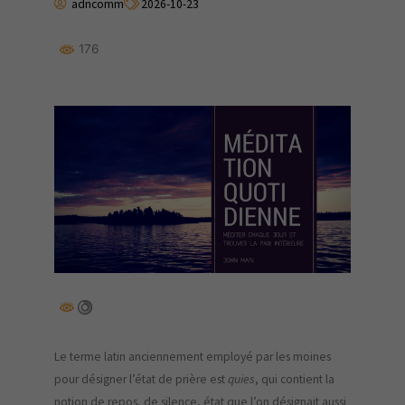
adncomm
2026-10-23
176
Le terme latin anciennement employé par les moines
pour désigner l’état de prière est
quies
, qui contient la
notion de repos, de silence, état que l’on désignait aussi