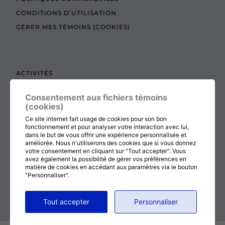
CONDITIONS D’UTILISATION
GÉRER MES TÉMOINS (COOKIES)
ACTIVITÉS
TEXTES À LIRE
Consentement aux fichiers témoins
ADMINISTRATION
(cookies)
BOUTIQUE
Ce site internet fait usage de cookies pour son bon
fonctionnement et pour analyser votre interaction avec lui,
COTISATION, RENOUVELLEMENT ET ÉCHOS
dans le but de vous offrir une expérience personnalisée et
améliorée. Nous n'utiliserons des cookies que si vous donnez
DON
votre consentement en cliquant sur "Tout accepter". Vous
CONTACTEZ-NOUS
avez également la possibilité de gérer vos préférences en
matière de cookies en accédant aux paramètres via le bouton
"Personnaliser".
RETOUR AU HAUT DE LA PAGE
Tout accepter
Personnaliser