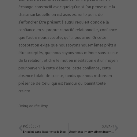
échange constructif avec quelqu’un si l’on pense que la
chaise sur laquelle on est assis est sur le point de
s’effondrer. Être présent à autrui requiert donc de la
confiance en sa propre capacité relationnelle, confiance
que l’autre nous accepte, qu’il nous aime. Or cette
acceptation exige que nous soyons nous-mêmes prêts à
être acceptés, que nous soyons nous-mêmes sans crainte
de la relation, et dire le mot en méditation est un moyen
pour parvenir à cette détente, cette confiance, cette
absence totale de crainte, tandis que nous restons en
présence de Celui qui est l’amour qui bannit toute
crainte.
Being on the Way
PRÉCÉDENT
SUIVANT
Précédent
Suiva
Enraciné dans l’expérience de Dieu
L’expérience imprévisible et incomparable du silence