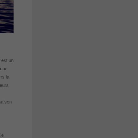
’est un
 une
rs la
deurs
 maison
le