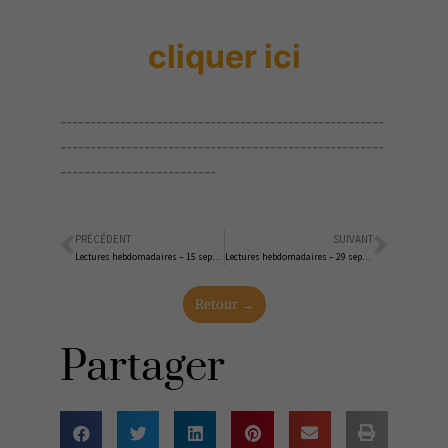
cliquer ici
------------------------------------------------------
------------------------------------------------------
--------------------------
PRÉCÉDENT
SUIVANT
Précédent
Suiva
Lectures hebdomadaires – 15 septembre 2024
Lectures hebdomadaires – 29 septembre 2024
Retour →
Partager