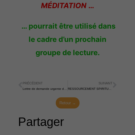
MÉDITATION
…
… pourrait être utilisé dans
le cadre d’un prochain
groupe de lecture.
PRÉCÉDENT
SUIVANT
Précédent
Suiva
Lettre de demande urgente de bénévoles
RESSOURCEMENT SPIRITUEL ANNUEL (RSA-2026) – du vendredi 25 septembre au dimanche 27 septembre 2026
Retour →
Partager