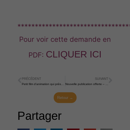
********************************
Pour voir cette demande en
CLIQUER ICI
PDF:
PRÉCÉDENT
SUIVANT
Précédent
Suiva
Petit film d’animation qui présente en français la Méditation chrétienne
Nouvelle publication offerte – réédition du livre Le chemin de la méditation de John Main
Retour →
Partager