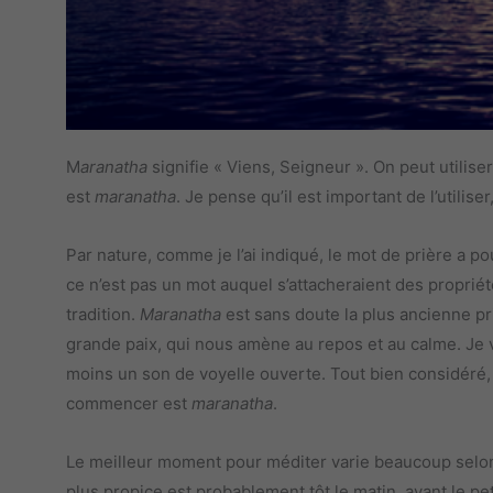
M
aranatha
signifie « Viens, Seigneur ». On peut utilis
est
maranatha
. Je pense qu’il est important de l’utilise
Par nature, comme je l’ai indiqué, le mot de prière a 
ce n’est pas un mot auquel s’attacheraient des proprié
tradition.
Maranatha
est sans doute la plus ancienne pr
grande paix, qui nous amène au repos et au calme. Je v
moins un son de voyelle ouverte. Tout bien considéré, 
commencer est
maranatha
.
Le meilleur moment pour méditer varie beaucoup selon
plus propice est probablement tôt le matin, avant le pet