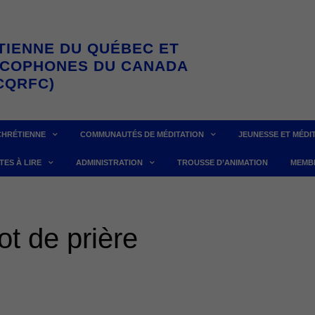
TIENNE DU QUÉBEC ET
NCOPHONES DU CANADA
CQRFC)
CHRÉTIENNE
COMMUNAUTÉS DE MÉDITATION
JEUNESSE ET MÉDI
TES À LIRE
ADMINISTRATION
TROUSSE D’ANIMATION
MEMB
t de prière