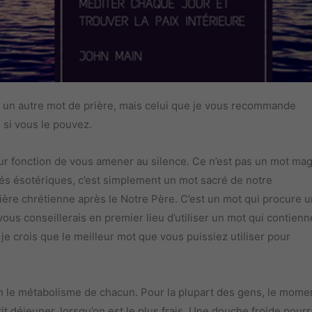
er un autre mot de prière, mais celui que je vous recommande
r, si vous le pouvez.
pour fonction de vous amener au silence. Ce n’est pas un mot ma
tés ésotériques, c’est simplement un mot sacré de notre
ière chrétienne après le Notre Père. C’est un mot qui procure 
ous conseillerais en premier lieu d’utiliser un mot qui contienn
je crois que le meilleur mot que vous puissiez utiliser pour
 le métabolisme de chacun. Pour la plupart des gens, le momen
it déjeuner, lorsqu’on est le plus frais. Une douche froide pourr