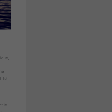
gique,
une
e au
t le
ait