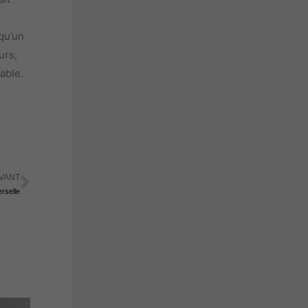
 qu’un
urs,
able.
VANT
Suivant
rselle