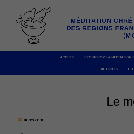
Aller
au
MÉDITATION CHRÉ
contenu
DES RÉGIONS FRA
(M
ACCUEIL
DÉCOUVREZ LA MÉDITATION 
ACTIVITÉS
TEX
Le mo
adncomm