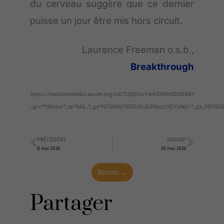
du cerveau suggère que ce dernier
puisse un jour être mis hors circuit.
Laurence Freeman o.s.b.,
Breakthrough
https://meditatiotalks.wccm.org/cd/TJQjS0vYwKGR6hQDd598?
_gl=1*tbkqor*_up*MQ..*_ga*NTQ4NjY5ODI3LjE3NzczODYzNjU.*_ga_
PRÉCÉDENT
SUIVANT
Précédent
Suiva
8 mai 2026
10 mai 2026
Retour →
Partager