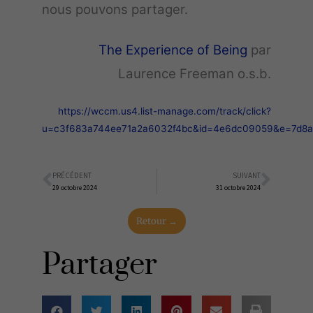
nous pouvons partager.
The Experience of Being
par
Laurence Freeman o.s.b.
https://wccm.us4.list-manage.com/track/click?
u=c3f683a744ee71a2a6032f4bc&id=4e6dc09059&e=7d8
PRÉCÉDENT
SUIVANT
Précédent
Suiva
29 octobre 2024
31 octobre 2024
Retour →
Partager