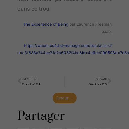
dans ce trou.
The Experience of Being
par Laurence Freeman
o.s.b.
https://wccm.us4.list-manage.com/track/click?
u=c3f683a744ee71a2a6032f4bc&id=4e6dc09059&e=7d8
PRÉCÉDENT
SUIVANT
Précédent
Suiva
28 octobre 2024
30 octobre 2024
Retour →
Partager