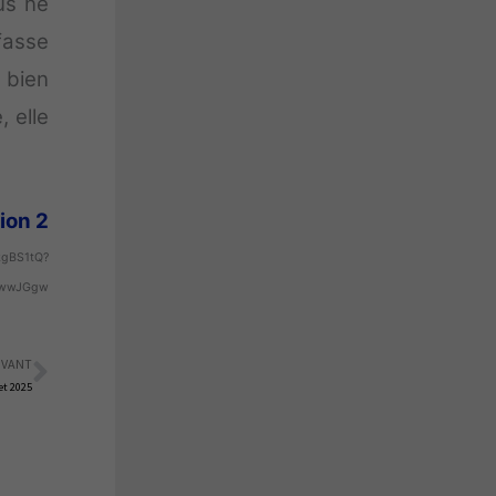
us ne
fasse
 bien
, elle
tion 2
kgBS1tQ?
GwwJGgw
IVANT
Suivant
let 2025