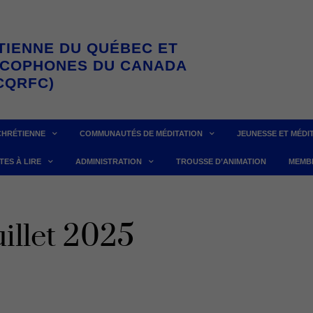
TIENNE DU QUÉBEC ET
NCOPHONES DU CANADA
CQRFC)
CHRÉTIENNE
COMMUNAUTÉS DE MÉDITATION
JEUNESSE ET MÉDI
TES À LIRE
ADMINISTRATION
TROUSSE D’ANIMATION
MEMB
uillet 2025