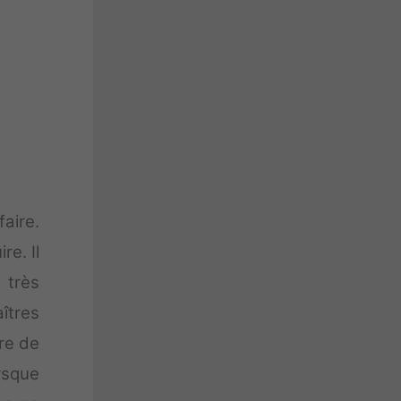
faire.
re. Il
 très
îtres
ère de
rsque