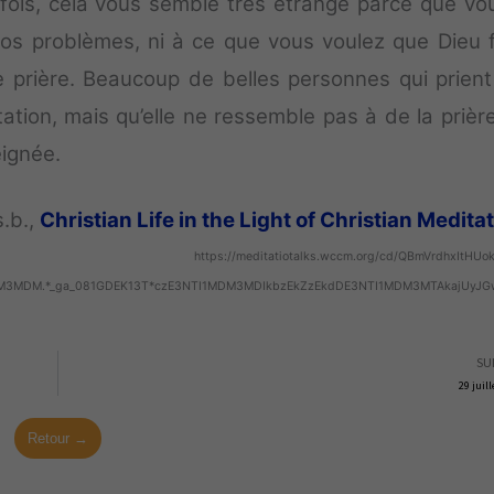
fois, cela vous semble très étrange parce que vo
os problèmes, ni à ce que vous voulez que Dieu 
 prière. Beaucoup de belles personnes qui prient
ation, mais qu’elle ne ressemble pas à de la prière
eignée.
.b.,
Christian Life in the Light of Christian Medita
https://meditatiotalks.wccm.org/cd/QBmVrdhxItHUo
1MDM3MDM.*_ga_081GDEK13T*czE3NTI1MDM3MDIkbzEkZzEkdDE3NTI1MDM3MTAkajUyJ
SU
29 juil
Retour →