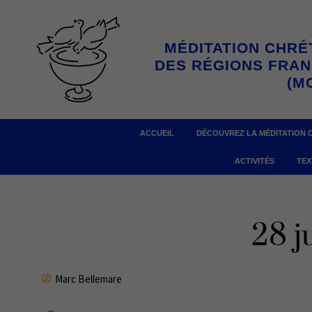
Aller
au
MÉDITATION CHRÉ
contenu
DES RÉGIONS FRA
(M
ACCUEIL
DÉCOUVREZ LA MÉDITATION 
ACTIVITÉS
TEX
28 j
Marc Bellemare