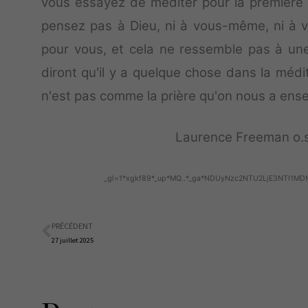
vous essayez de méditer pour la première 
pensez pas à Dieu, ni à vous-même, ni à v
pour vous, et cela ne ressemble pas à une
diront qu'il y a quelque chose dans la médit
n'est pas comme la prière qu'on nous a ens
Laurence Freeman o.s
_gl=1*xgkf89*_up*MQ..*_ga*NDUyNzc2NTU2LjE3NTI
PRÉCÉDENT
Précédent
27 juillet 2025