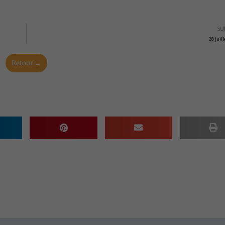
SU
28 juil
Retour →