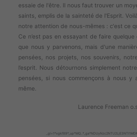
essaie de l'être. Il nous faut trouver un 
saints, emplis de la sainteté de l'Esprit. Vo
notre attention de nous-mêmes : c'est ce qu
Ce n’est pas en essayant de faire quelque c
que nous y parvenons, mais d'une manière
pensées, nos projets, nos souvenirs, notr
l’esprit. Nous détournons simplement notr
pensées, si nous commençons à nous y a
même.
Laurence Freeman o.s
_gl=1*xgkf89*_up*MQ..*_ga*NDUyNzc2NTU2LjE3NTI