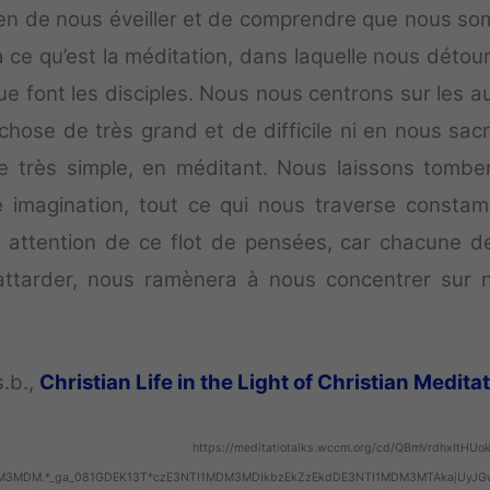
moyen de nous éveiller et de comprendre que nous s
ilà ce qu’est la méditation, dans laquelle nous déto
e font les disciples. Nous nous centrons sur les au
hose de très grand et de difficile ni en nous sacri
 très simple, en méditant. Nous laissons tombe
e imagination, tout ce qui nous traverse consta
e attention de ce flot de pensées, car chacune d
ttarder, nous ramènera à nous concentrer sur 
.b.,
Christian Life in the Light of Christian Medita
https://meditatiotalks.wccm.org/cd/QBmVrdhxItHUo
1MDM3MDM.*_ga_081GDEK13T*czE3NTI1MDM3MDIkbzEkZzEkdDE3NTI1MDM3MTAkajUyJ