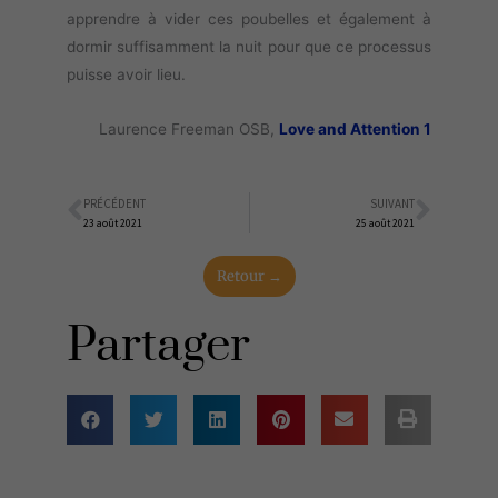
apprendre à vider ces poubelles et également à
dormir suffisamment la nuit pour que ce processus
puisse avoir lieu.
Laurence Freeman OSB,
Love and Attention 1
PRÉCÉDENT
SUIVANT
Précédent
Suiva
23 août 2021
25 août 2021
Retour →
Partager