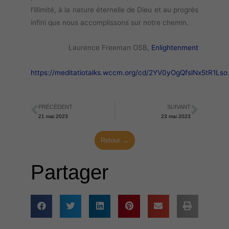
l'illimité, à la nature éternelle de Dieu et au progrès
infini que nous accomplissons sur notre chemin.
Laurence Freeman OSB,
Enlightenment
https://meditatiotalks.wccm.org/cd/2YV0yOgQfslNx5tR1Lso
PRÉCÉDENT
SUIVANT
Précédent
Suiva
21 mai 2023
23 mai 2023
Retour →
Partager