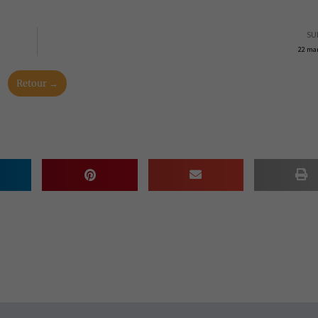
SU
22 ma
Retour →