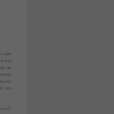
vec mes
et à la
çon de
 comme
où est
Où est
ccm.fr