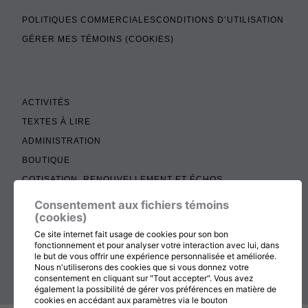
POLITIQUES COMMERCIALES
CONDITIONS D’UTILISATION
GÉRER MES TÉMOINS (COOKIES)
ACTIVITÉS
TEXTES À LIRE
ADMINISTRATION
BOUTIQUE
COTISATION, RENOUVELLEMENT ET ÉCHOS
DON
Consentement aux fichiers témoins
(cookies)
CONTACTEZ-NOUS
Ce site internet fait usage de cookies pour son bon
fonctionnement et pour analyser votre interaction avec lui, dans
RETOUR AU HAUT DE LA PAGE
le but de vous offrir une expérience personnalisée et améliorée.
Nous n'utiliserons des cookies que si vous donnez votre
consentement en cliquant sur "Tout accepter". Vous avez
également la possibilité de gérer vos préférences en matière de
cookies en accédant aux paramètres via le bouton