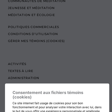
COMMUNAUTÉS DE MÉDITATION
JEUNESSE ET MÉDITATION
MÉDITATION ET ÉCOLOGIE
POLITIQUES COMMERCIALES
CONDITIONS D’UTILISATION
GÉRER MES TÉMOINS (COOKIES)
ACTIVITÉS
TEXTES À LIRE
ADMINISTRATION
BOUTIQUE
Consentement aux fichiers témoins
COTISATION, RENOUVELLEMENT ET ÉCHOS
(cookies)
DON
Ce site internet fait usage de cookies pour son bon
CONTACTEZ-NOUS
fonctionnement et pour analyser votre interaction avec lui, dans
le but de vous offrir une expérience personnalisée et améliorée.