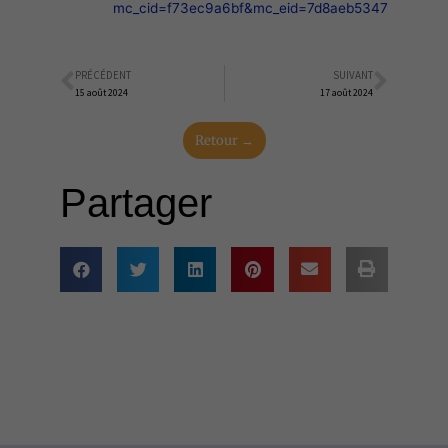
mc_cid=f73ec9a6bf&mc_eid=7d8aeb5347
PRÉCÉDENT
SUIVANT
Précédent
Suiva
15 août 2024
17 août 2024
Retour →
Partager