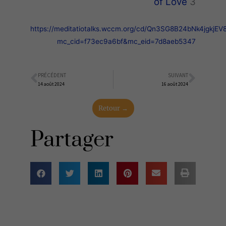
of
Love
3
https://meditatiotalks.wccm.org/cd/Qn3SG8B24bNk4jgkjEV
mc_cid=f73ec9a6bf&mc_eid=7d8aeb5347
PRÉCÉDENT
SUIVANT
Précédent
Suiva
14 août 2024
16 août 2024
Retour →
Partager