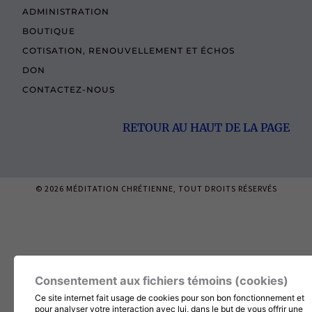
ADMINISTRATION
BOUTIQUE
COTISATION, RENOUVELLEMENT ET ÉCHOS
DON
CONTACTEZ-NOUS
RETOUR AU HAUT DE LA PAGE
© 2026
MÉDITATION CHRÉTIENNE
, TOUT DROITS RÉSERVÉS
Consentement aux fichiers témoins (cookies)
Ce site internet fait usage de cookies pour son bon fonctionnement et
pour analyser votre interaction avec lui, dans le but de vous offrir une