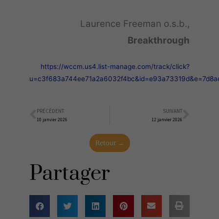
Laurence Freeman o.s.b.,
Breakthrough
https://wccm.us4.list-manage.com/track/click?
u=c3f683a744ee71a2a6032f4bc&id=e93a73319d&e=7d8a
PRÉCÉDENT
SUIVANT
Précédent
Suiva
10 janvier 2026
12 janvier 2026
Retour →
Partager