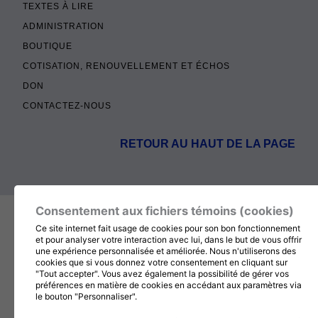
TEXTES À LIRE
ADMINISTRATION
BOUTIQUE
COTISATION, RENOUVELLEMENT ET ÉCHOS
DON
CONTACTEZ-NOUS
RETOUR AU HAUT DE LA PAGE
© 2026
MÉDITATION CHRÉTIENNE
, TOUT DROITS
Consentement aux fichiers témoins (cookies)
RÉSERVÉS
Ce site internet fait usage de cookies pour son bon fonctionnement
et pour analyser votre interaction avec lui, dans le but de vous offrir
une expérience personnalisée et améliorée. Nous n'utiliserons des
cookies que si vous donnez votre consentement en cliquant sur
"Tout accepter". Vous avez également la possibilité de gérer vos
préférences en matière de cookies en accédant aux paramètres via
le bouton "Personnaliser".