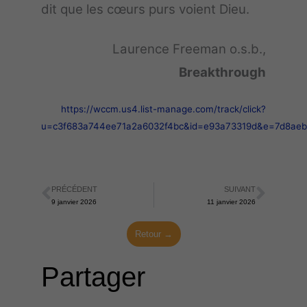
dit que les cœurs purs voient Dieu.
Laurence Freeman o.s.b.,
Breakthrough
https://wccm.us4.list-manage.com/track/click?
u=c3f683a744ee71a2a6032f4bc&id=e93a73319d&e=7d8ae
PRÉCÉDENT
SUIVANT
Précédent
Suiva
9 janvier 2026
11 janvier 2026
Retour →
Partager