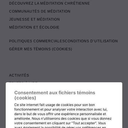
DÉCOUVREZ LA MÉDITATION CHRÉTIENNE
COMMUNAUTÉS DE MÉDITATION
JEUNESSE ET MÉDITATION
MÉDITATION ET ÉCOLOGIE
POLITIQUES COMMERCIALES
CONDITIONS D’UTILISATION
GÉRER MES TÉMOINS (COOKIES)
ACTIVITÉS
TEXTES À LIRE
ADMINISTRATION
Consentement aux fichiers témoins
(cookies)
BOUTIQUE
Ce site internet fait usage de cookies pour son bon
COTISATION, RENOUVELLEMENT ET ÉCHOS
fonctionnement et pour analyser votre interaction avec lui,
dans le but de vous offrir une expérience personnalisée et
DON
améliorée. Nous n'utiliserons des cookies que si vous donnez
votre consentement en cliquant sur "Tout accepter". Vous
CONTACTEZ-NOUS
avez également la possibilité de gérer vos préférences en