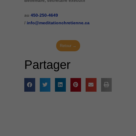
Bellemare, secrétaire exécutif
au
450-250-4649
/
info@meditationchretienne.ca
Retour →
Partager