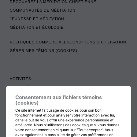
DÉCOUVREZ LA MÉDITATION CHRÉTIENNE
COMMUNAUTÉS DE MÉDITATION
JEUNESSE ET MÉDITATION
MÉDITATION ET ÉCOLOGIE
POLITIQUES COMMERCIALES
CONDITIONS D’UTILISATION
GÉRER MES TÉMOINS (COOKIES)
ACTIVITÉS
TEXTES À LIRE
ADMINISTRATION
Consentement aux fichiers témoins
(cookies)
BOUTIQUE
Ce site internet fait usage de cookies pour son bon
COTISATION, RENOUVELLEMENT ET ÉCHOS
fonctionnement et pour analyser votre interaction avec lui,
dans le but de vous offrir une expérience personnalisée et
DON
améliorée. Nous n'utiliserons des cookies que si vous donnez
votre consentement en cliquant sur "Tout accepter". Vous
CONTACTEZ-NOUS
avez également la possibilité de gérer vos préférences en