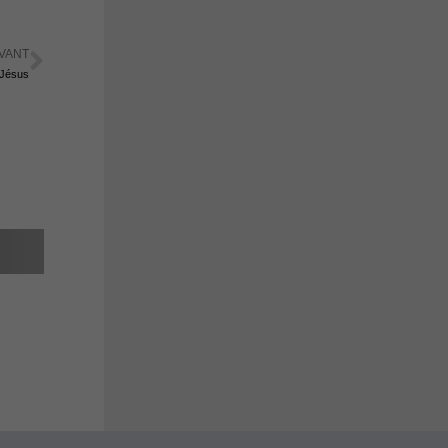
VANT
Suivant
 Jésus