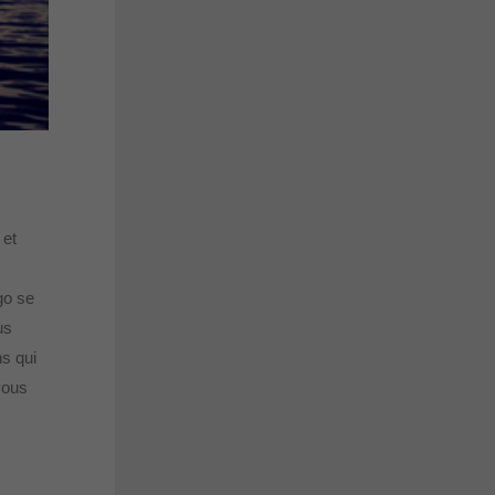
 et
go se
us
ns qui
vous