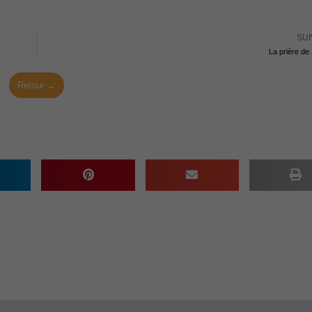
SUI
La prière de
Retour →