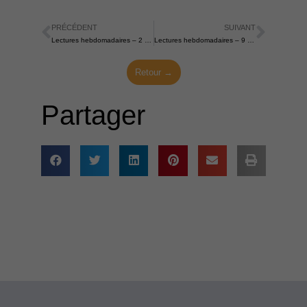
PRÉCÉDENT
SUIVANT
Précédent
Suiva
Lectures hebdomadaires – 2 novembre 2025
Lectures hebdomadaires – 9 novembre 2025
Retour →
Partager