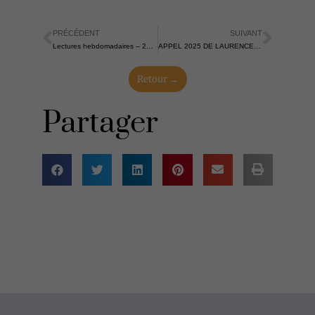
PRÉCÉDENT
SUIVANT
Précédent
Suiva
Lectures hebdomadaires – 20 avril 2025
APPEL 2025 DE LAURENCE FREEMAN POUR WCCM – 2 mai 2025
Retour →
Partager