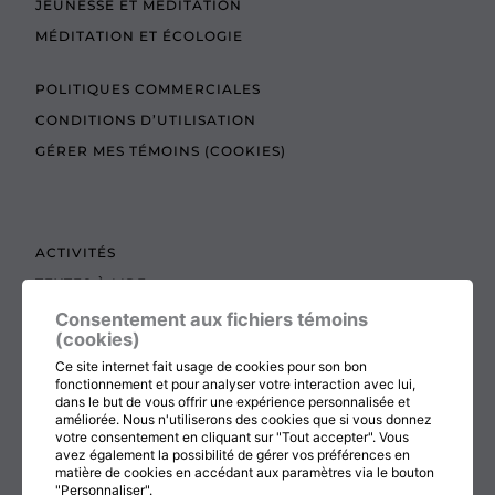
JEUNESSE ET MÉDITATION
MÉDITATION ET ÉCOLOGIE
POLITIQUES COMMERCIALES
CONDITIONS D’UTILISATION
GÉRER MES TÉMOINS (COOKIES)
ACTIVITÉS
TEXTES À LIRE
ADMINISTRATION
Consentement aux fichiers témoins
(cookies)
BOUTIQUE
Ce site internet fait usage de cookies pour son bon
COTISATION, RENOUVELLEMENT ET ÉCHOS
fonctionnement et pour analyser votre interaction avec lui,
dans le but de vous offrir une expérience personnalisée et
DON
améliorée. Nous n'utiliserons des cookies que si vous donnez
votre consentement en cliquant sur "Tout accepter". Vous
CONTACTEZ-NOUS
avez également la possibilité de gérer vos préférences en
matière de cookies en accédant aux paramètres via le bouton
"Personnaliser".