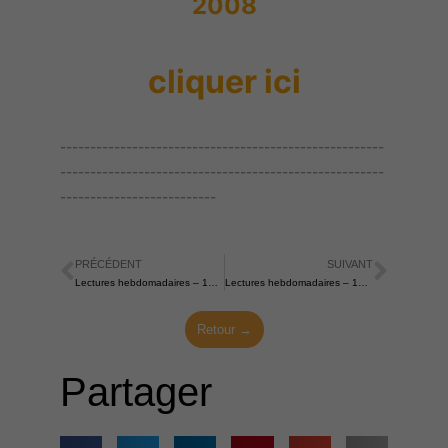
2008
cliquer ici
------------------------------------------------------
------------------------------------------------------
--------------------------
PRÉCÉDENT
SUIVANT
Précédent
Suiva
Lectures hebdomadaires – 17 septembre 2023
Lectures hebdomadaires – 1er octobre 2023
Retour →
Partager