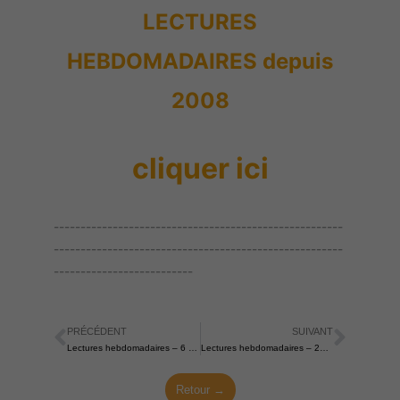
LECTURES
HEBDOMADAIRES depuis
2008
cliquer ici
------------------------------------------------------
------------------------------------------------------
--------------------------
PRÉCÉDENT
SUIVANT
Précédent
Suiva
Lectures hebdomadaires – 6 août 2023
Lectures hebdomadaires – 20 août 2023
Retour →