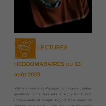
LECTURES
HEBDOMADAIRES
13
DU
août
2023
Même si vous êtes physiquement éloigné d’autres
méditants, vous êtes unis à eux dans l’Esprit.
Chaque matin et chaque soir, prenez le temps de