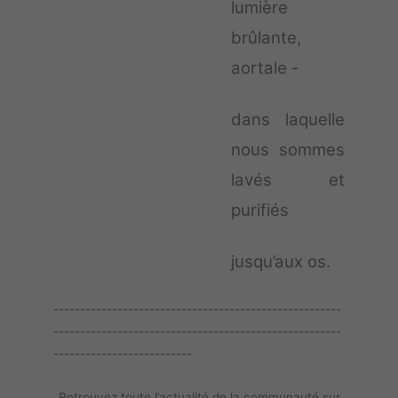
lumière
brûlante,
aortale -
dans laquelle
nous sommes
lavés et
purifiés
jusqu’aux os.
------------------------------------------------------
------------------------------------------------------
--------------------------
Retrouvez toute l’actualité de la communauté sur