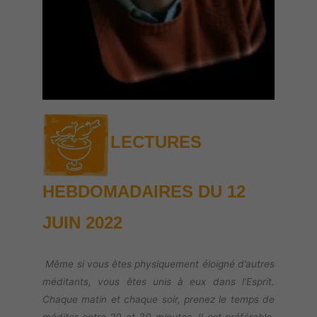
LECTURES
HEBDOMADAIRES DU 12
JUIN 2022
Même si vous êtes physiquement éloigné d’autres
méditants, vous êtes unis à eux dans l’Esprit.
Chaque matin et chaque soir, prenez le temps de