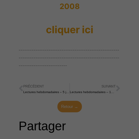
2008
cliquer ici
------------------------------------------------------
------------------------------------------------------
--------------------------
PRÉCÉDENT
SUIVANT
Précédent
Suiva
Lectures hebdomadaires – 5 juin 2022
Lectures hebdomadaires – 19 juin 2022
Retour →
Partager