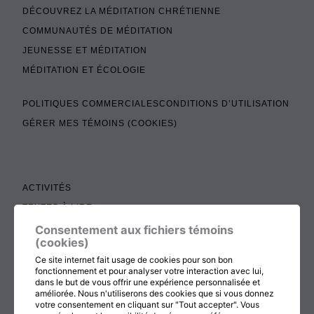
DÉCOUVREZ LA MÉDITATION CHRÉTIENNE
COMMUNAUTÉS DE MÉDITATION
JEUNESSE ET MÉDITATION
MÉDITATION ET ÉCOLOGIE
POLITIQUES COMMERCIALES
CONDITIONS D’UTILISATION
GÉRER MES TÉMOINS (COOKIES)
ACTIVITÉS
TEXTES À LIRE
ADMINISTRATION
Consentement aux fichiers témoins
(cookies)
BOUTIQUE
Ce site internet fait usage de cookies pour son bon
COTISATION, RENOUVELLEMENT ET ÉCHOS
fonctionnement et pour analyser votre interaction avec lui,
dans le but de vous offrir une expérience personnalisée et
DON
améliorée. Nous n'utiliserons des cookies que si vous donnez
votre consentement en cliquant sur "Tout accepter". Vous
CONTACTEZ-NOUS