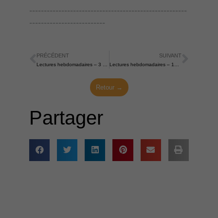
------------------------------------------------------
--------------------------
PRÉCÉDENT
SUIVANT
Précédent
Suiva
Lectures hebdomadaires – 3 août 2025
Lectures hebdomadaires – 17 août 2025
Retour →
Partager