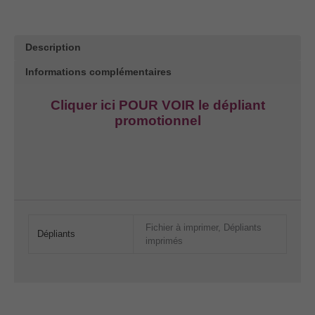
-
Feuillet
Description
de
présentation
Informations complémentaires
de
la
Cliquer ici POUR VOIR le dépliant
promotionnel
méditation
chrétienne
Fichier à imprimer, Dépliants
Dépliants
imprimés