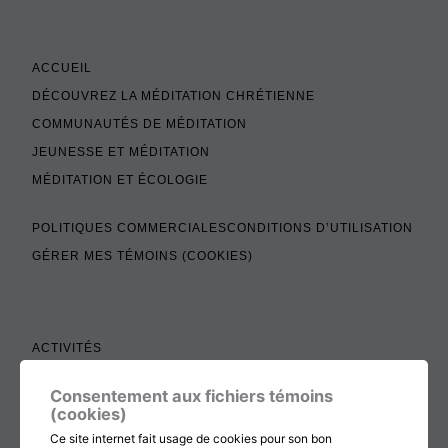
ACCUEIL
DÉCOUVREZ LA MÉDITATION CHRÉTIENNE
COMMUNAUTÉS DE MÉDITATION
JEUNESSE ET MÉDITATION
MÉDITATION ET ÉCOLOGIE
POLITIQUES COMMERCIALES
CONDITIONS D’UTILISATION
GÉRER MES TÉMOINS (COOKIES)
ACTIVITÉS
TEXTES À LIRE
Consentement aux fichiers témoins
ADMINISTRATION
(cookies)
BOUTIQUE
Ce site internet fait usage de cookies pour son bon