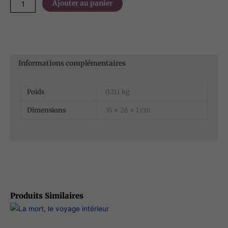
quantité
Ajouter au panier
de
Au
rendez-
vous
Informations complémentaires
de
la
simple
Poids
0.211 kg
présence
Dimensions
35 × 26 × 1 cm
(cahier)
Produits Similaires