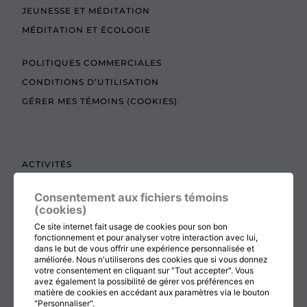
JEUNESSE ET MÉDITATION
MÉDITATION ET ÉCOLOGIE
POLITIQUES COMMERCIALES
CONDITIONS D’UTILISATION
GÉRER MES TÉMOINS (COOKIES)
ACTIVITÉS
TEXTES À LIRE
Consentement aux fichiers témoins
ADMINISTRATION
(cookies)
BOUTIQUE
Ce site internet fait usage de cookies pour son bon
fonctionnement et pour analyser votre interaction avec lui,
COTISATION, RENOUVELLEMENT ET ÉCHOS
dans le but de vous offrir une expérience personnalisée et
améliorée. Nous n'utiliserons des cookies que si vous donnez
DON
votre consentement en cliquant sur "Tout accepter". Vous
CONTACTEZ-NOUS
avez également la possibilité de gérer vos préférences en
matière de cookies en accédant aux paramètres via le bouton
"Personnaliser".