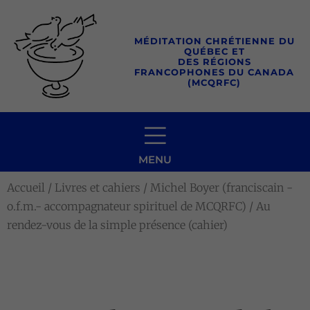
Aller
au
MÉDITATION CHRÉTIENNE DU
contenu
QUÉBEC ET
DES RÉGIONS
FRANCOPHONES DU CANADA
(MCQRFC)
MENU
Accueil
/
Livres et cahiers
/
Michel Boyer (franciscain -
o.f.m.- accompagnateur spirituel de MCQRFC)
/ Au
rendez-vous de la simple présence (cahier)